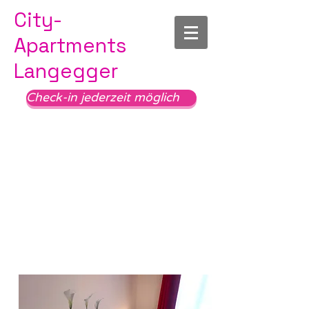
City-
Apartments
Langegger
Check-in jederzeit möglich
3-ZIMMER-Apartment